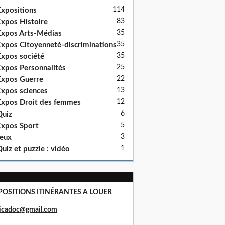
114
xpositions
83
xpos Histoire
35
xpos Arts-Médias
35
xpos Citoyenneté-discriminations
35
xpos société
25
xpos Personnalités
22
xpos Guerre
13
xpos sciences
12
xpos Droit des femmes
6
uiz
5
xpos Sport
3
eux
1
uiz et puzzle : vidéo
POSITIONS ITINÉRANTES A LOUER
ricadoc@gmail.com