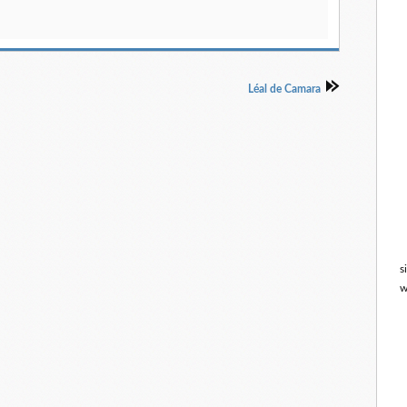
Léal de Camara
s
w