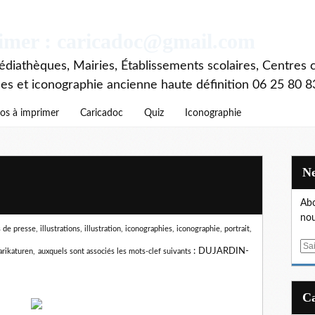
rimer : caricadoc@gmail.com
diathèques, Mairies, Établissements scolaires, Centres c
ces et iconographie ancienne haute définition 06 25 80 8
os à imprimer
Caricadoc
Quiz
Iconographie
Abo
nou
e presse, illustrations, illustration, iconographies, iconographie, portrait,
E
:
DUJARDIN-
arikaturen,
auxquels sont associés les mots-clef suivants
m
a
i
l