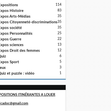
114
xpositions
83
xpos Histoire
35
xpos Arts-Médias
35
xpos Citoyenneté-discriminations
35
xpos société
25
xpos Personnalités
22
xpos Guerre
13
xpos sciences
12
xpos Droit des femmes
6
uiz
5
xpos Sport
3
eux
1
uiz et puzzle : vidéo
POSITIONS ITINÉRANTES A LOUER
ricadoc@gmail.com