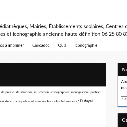
rimer : caricadoc@gmail.com
diathèques, Mairies, Établissements scolaires, Centres c
ces et iconographie ancienne haute définition 06 25 80 8
os à imprimer
Caricadoc
Quiz
Iconographie
Abo
nou
e presse, illustrations, illustration, iconographies, iconographie, portrait,
E
:
Dufayel
arikaturen,
auxquels sont associés les mots-clef suivants
m
a
i
l