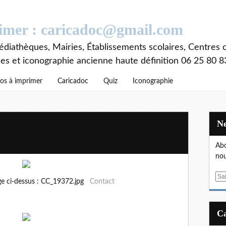
rimer : caricadoc@gmail.com
diathèques, Mairies, Établissements scolaires, Centres c
ces et iconographie ancienne haute définition 06 25 80 8
os à imprimer
Caricadoc
Quiz
Iconographie
Abo
nou
E
ge ci-dessus : CC_19372.jpg
Contact
m
a
i
l