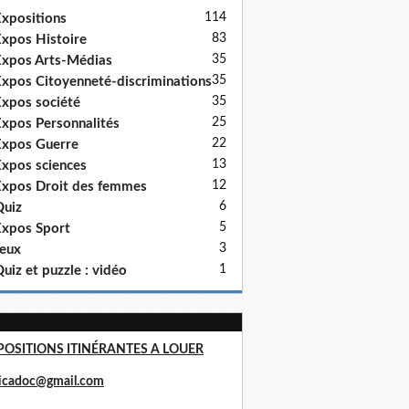
114
xpositions
83
xpos Histoire
35
xpos Arts-Médias
35
xpos Citoyenneté-discriminations
35
xpos société
25
xpos Personnalités
22
xpos Guerre
13
xpos sciences
12
xpos Droit des femmes
6
uiz
5
xpos Sport
3
eux
1
uiz et puzzle : vidéo
POSITIONS ITINÉRANTES A LOUER
ricadoc@gmail.com