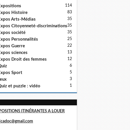
114
xpositions
83
xpos Histoire
35
xpos Arts-Médias
35
xpos Citoyenneté-discriminations
35
xpos société
25
xpos Personnalités
22
xpos Guerre
13
xpos sciences
12
xpos Droit des femmes
6
uiz
5
xpos Sport
3
eux
1
uiz et puzzle : vidéo
POSITIONS ITINÉRANTES A LOUER
ricadoc@gmail.com