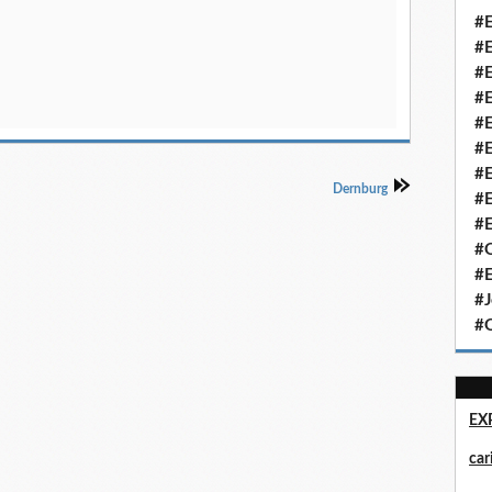
#E
#E
#E
#E
#E
#E
#E
Dernburg
#E
#E
#Q
#E
#J
#Q
EX
ca