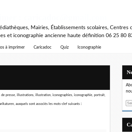
rimer : caricadoc@gmail.com
diathèques, Mairies, Établissements scolaires, Centres c
ces et iconographie ancienne haute définition 06 25 80 8
os à imprimer
Caricadoc
Quiz
Iconographie
Abo
nou
e presse, illustrations, illustration, iconographies, iconographie, portrait,
E
:
arikaturen,
auxquels sont associés les mots-clef suivants
m
a
i
l