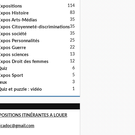
114
xpositions
83
xpos Histoire
35
xpos Arts-Médias
35
xpos Citoyenneté-discriminations
35
xpos société
25
xpos Personnalités
22
xpos Guerre
13
xpos sciences
12
xpos Droit des femmes
6
uiz
5
xpos Sport
3
eux
1
uiz et puzzle : vidéo
POSITIONS ITINÉRANTES A LOUER
ricadoc@gmail.com