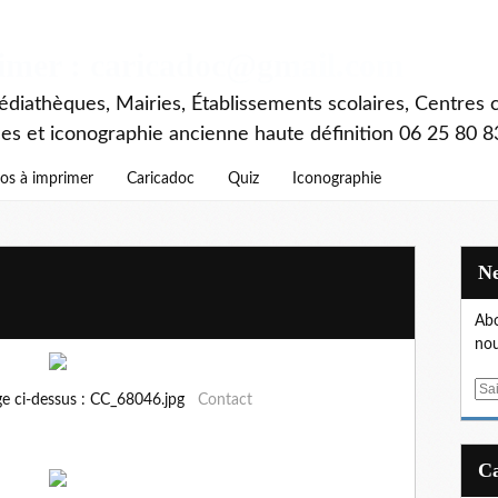
rimer : caricadoc@gmail.com
diathèques, Mairies, Établissements scolaires, Centres c
ces et iconographie ancienne haute définition 06 25 80 8
os à imprimer
Caricadoc
Quiz
Iconographie
Abo
nou
E
ge ci-dessus : CC_68046.jpg
Contact
m
a
i
l