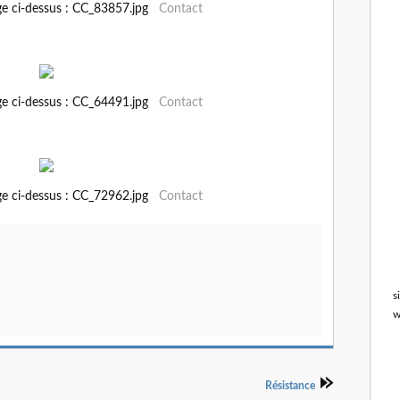
ge ci-dessus : CC_83857.jpg
Contact
ge ci-dessus : CC_64491.jpg
Contact
ge ci-dessus : CC_72962.jpg
Contact
s
w
Résistance