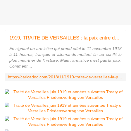
1919, TRAITE DE VERSAILLES : la paix entre deux guerres / exposition itinérante à imprimer - bienvenue chez C A R I C A D O C
En signant un armistice qui prend effet le 11 novembre 1918
à 11 heures, français et allemands mettent fin au conflit le
plus meurtrier de l'histoire. Mais l'armistice n'est pas la paix.
Comment ...
https://caricadoc.com/2018/11/1919-traite-de-versailles-la-paix-entre-deux-guerres/exposition-itinerante-a-imprimer.html