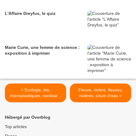
L'Affaire Dreyfus, le quiz
Marie Curie, une femme de science :
exposition à imprimer
< Ecologie, bio,
Fleuve, rivière, fleuves,
microplastiques, nucléaire,
rivières, cours d'eau >
éoliennes, déchets,
recyclage, pesticides,
serres chauffées,
Hébergé par Overblog
glyphosate, biocide,
plastique, pollution,
Top articles
réchauffement