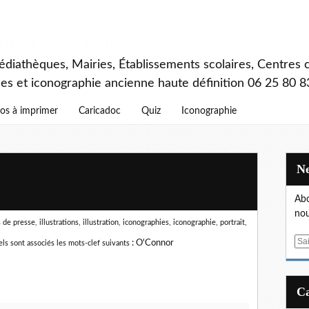
rimer : caricadoc@gmail.com
diathèques, Mairies, Établissements scolaires, Centres c
ces et iconographie ancienne haute définition 06 25 80 8
os à imprimer
Caricadoc
Quiz
Iconographie
Abo
nou
e presse, illustrations, illustration, iconographies, iconographie, portrait,
E
:
O'Connor
ls sont associés les mots-clef suivants
m
a
i
l