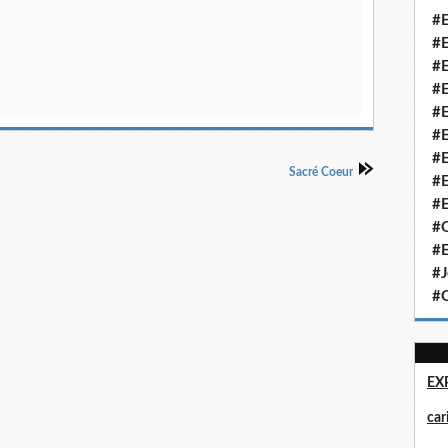
#E
#E
#E
#E
#E
#E
#E
Sacré Coeur
#E
#E
#Q
#E
#J
#Q
EX
ca