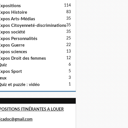
114
xpositions
83
xpos Histoire
35
xpos Arts-Médias
35
xpos Citoyenneté-discriminations
35
xpos société
25
xpos Personnalités
22
xpos Guerre
13
xpos sciences
12
xpos Droit des femmes
6
uiz
5
xpos Sport
3
eux
1
uiz et puzzle : vidéo
POSITIONS ITINÉRANTES A LOUER
ricadoc@gmail.com