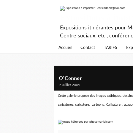
Expositions à imp
Expositions itinérantes pour Mé
Centre sociaux, etc., conféren
Accueil
Contact
TARIFS
Exp
O'Connor
9 Juillet 2009
Cette galerie propose des images satiriques, dessins d
caricatures, caricature, cartoons, Karikaturen,
auxque