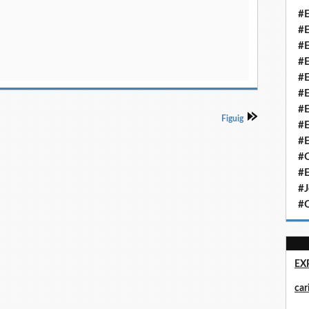
#E
#E
#E
#E
#E
#E
#E
Figuig
#E
#E
#Q
#E
#J
#Q
EX
ca