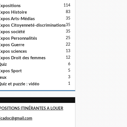
114
xpositions
83
xpos Histoire
35
xpos Arts-Médias
35
xpos Citoyenneté-discriminations
35
xpos société
25
xpos Personnalités
22
xpos Guerre
13
xpos sciences
12
xpos Droit des femmes
6
uiz
5
xpos Sport
3
eux
1
uiz et puzzle : vidéo
POSITIONS ITINÉRANTES A LOUER
ricadoc@gmail.com