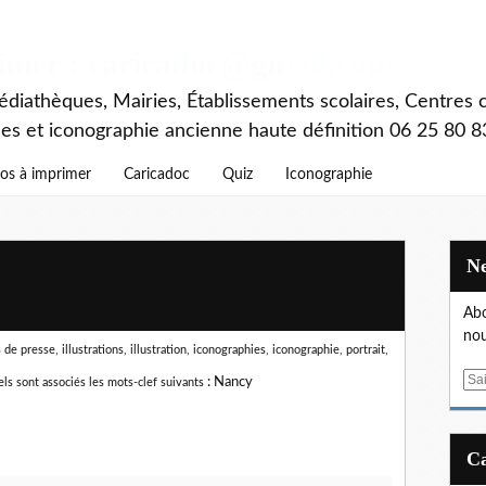
rimer : caricadoc@gmail.com
diathèques, Mairies, Établissements scolaires, Centres c
ces et iconographie ancienne haute définition 06 25 80 8
os à imprimer
Caricadoc
Quiz
Iconographie
Abo
nou
e presse, illustrations, illustration, iconographies, iconographie, portrait,
E
:
Nancy
ls sont associés les mots-clef suivants
m
a
i
l