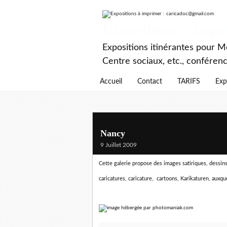
Expositions à imp
Expositions itinérantes pour Mé
Centre sociaux, etc., conféren
Accueil
Contact
TARIFS
Exp
Nancy
9 Juillet 2009
Cette galerie propose des images satiriques, dessins d
caricatures, caricature, cartoons, Karikaturen,
auxque