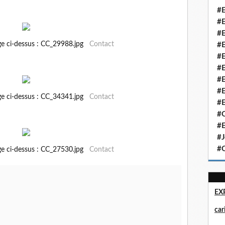
#E
#E
#E
ge ci-dessus : CC_29988.jpg
Contact
#E
#E
#E
#E
#E
ge ci-dessus : CC_34341.jpg
Contact
#E
#Q
#E
#J
#Q
ge ci-dessus : CC_27530.jpg
Contact
EX
ca