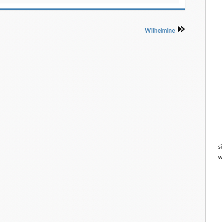
Wilhelmine
s
w