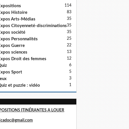
114
xpositions
83
xpos Histoire
35
xpos Arts-Médias
35
xpos Citoyenneté-discriminations
35
xpos société
25
xpos Personnalités
22
xpos Guerre
13
xpos sciences
12
xpos Droit des femmes
6
uiz
5
xpos Sport
3
eux
1
uiz et puzzle : vidéo
POSITIONS ITINÉRANTES A LOUER
ricadoc@gmail.com