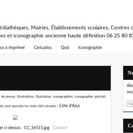
rimer : caricadoc@gmail.com
diathèques, Mairies, Établissements scolaires, Centres c
ces et iconographie ancienne haute définition 06 25 80 8
os à imprimer
Caricadoc
Quiz
Iconographie
Abo
nou
e presse, illustrations, illustration, iconographies, iconographie, portrait,
E
:
Côte d'Azur
els sont associés les mots-clef suivants
m
a
i
ge ci-dessus : CC_36515.jpg
Contact
l