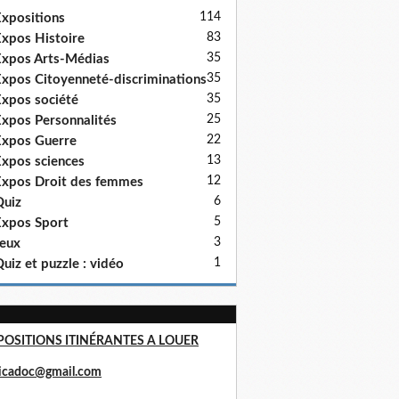
114
xpositions
83
xpos Histoire
35
xpos Arts-Médias
35
xpos Citoyenneté-discriminations
35
xpos société
25
xpos Personnalités
22
xpos Guerre
13
xpos sciences
12
xpos Droit des femmes
6
uiz
5
xpos Sport
3
eux
1
uiz et puzzle : vidéo
POSITIONS ITINÉRANTES A LOUER
ricadoc@gmail.com