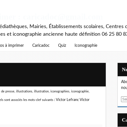
rimer : caricadoc@gmail.com
diathèques, Mairies, Établissements scolaires, Centres c
ces et iconographie ancienne haute définition 06 25 80 8
os à imprimer
Caricadoc
Quiz
Iconographie
Abo
nou
de presse, illustrations, illustration, iconographies, iconographie,
E
:
Victor Lefranc Victor
ls sont associés les mots-clef suivants
m
a
i
l