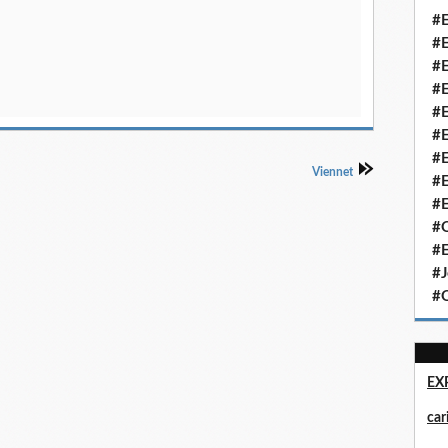
#E
#E
#E
#E
#E
#E
#E
Viennet
#E
#E
#Q
#E
#J
#Q
EX
ca