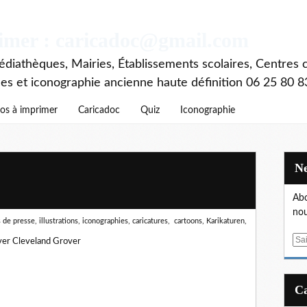
rimer : caricadoc@gmail.com
diathèques, Mairies, Établissements scolaires, Centres c
ces et iconographie ancienne haute définition 06 25 80 8
os à imprimer
Caricadoc
Quiz
Iconographie
Abo
nou
de presse, illustrations, iconographies, caricatures, cartoons, Karikaturen,
E
er Cleveland Grover
m
a
i
l