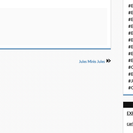
#E
#E
#E
#E
#E
#E
#E
#E
#E
Jules Mirès Jules
#Q
#E
#J
#Q
EX
ca