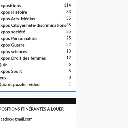
114
xpositions
83
xpos Histoire
35
xpos Arts-Médias
35
xpos Citoyenneté-discriminations
35
xpos société
25
xpos Personnalités
22
xpos Guerre
13
xpos sciences
12
xpos Droit des femmes
6
uiz
5
xpos Sport
3
eux
1
uiz et puzzle : vidéo
POSITIONS ITINÉRANTES A LOUER
ricadoc@gmail.com