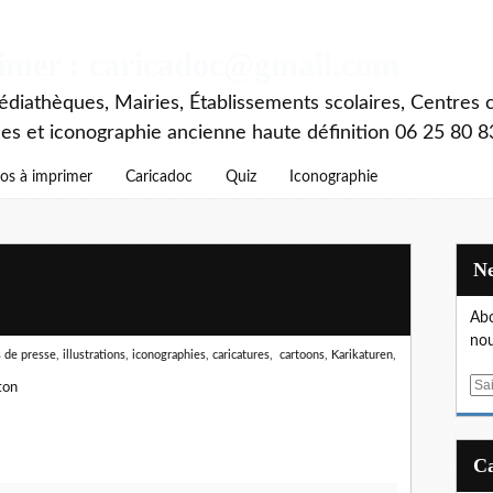
rimer : caricadoc@gmail.com
diathèques, Mairies, Établissements scolaires, Centres c
ces et iconographie ancienne haute définition 06 25 80 8
os à imprimer
Caricadoc
Quiz
Iconographie
Abo
nou
de presse, illustrations, iconographies, caricatures, cartoons, Karikaturen,
E
ton
m
a
i
l