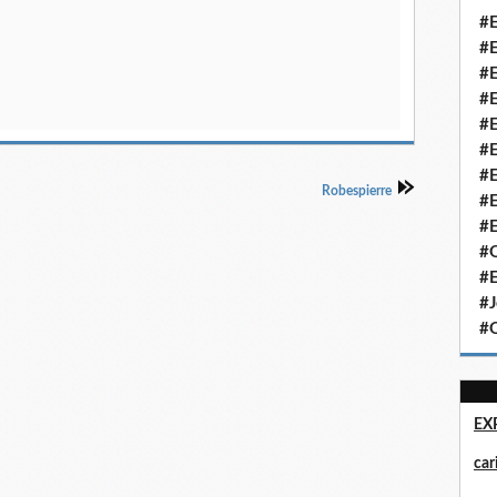
#E
#E
#E
#E
#E
#E
#E
Robespierre
#E
#E
#Q
#E
#J
#Q
EX
ca