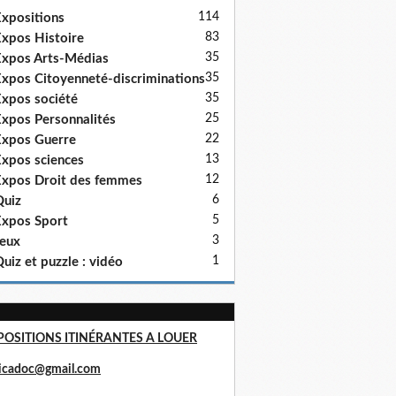
114
xpositions
83
xpos Histoire
35
xpos Arts-Médias
35
xpos Citoyenneté-discriminations
35
xpos société
25
xpos Personnalités
22
xpos Guerre
13
xpos sciences
12
xpos Droit des femmes
6
uiz
5
xpos Sport
3
eux
1
uiz et puzzle : vidéo
POSITIONS ITINÉRANTES A LOUER
ricadoc@gmail.com