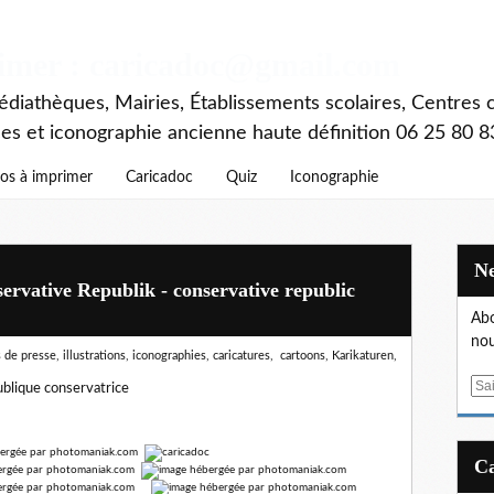
rimer : caricadoc@gmail.com
diathèques, Mairies, Établissements scolaires, Centres c
ces et iconographie ancienne haute définition 06 25 80 8
os à imprimer
Caricadoc
Quiz
Iconographie
ervative Republik - conservative republic
Abo
nou
de presse, illustrations, iconographies, caricatures, cartoons, Karikaturen,
E
blique conservatrice
m
a
i
l