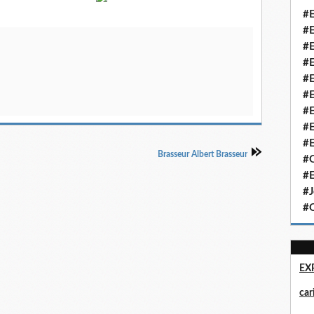
#E
#E
#E
#E
#E
#E
#E
#E
#E
Brasseur Albert Brasseur
#Q
#E
#J
#Q
EX
ca