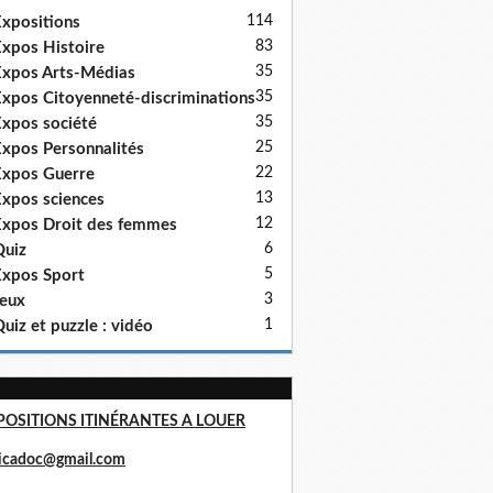
114
xpositions
83
xpos Histoire
35
xpos Arts-Médias
35
xpos Citoyenneté-discriminations
35
xpos société
25
xpos Personnalités
22
xpos Guerre
13
xpos sciences
12
xpos Droit des femmes
6
uiz
5
xpos Sport
3
eux
1
uiz et puzzle : vidéo
POSITIONS ITINÉRANTES A LOUER
ricadoc@gmail.com