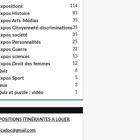
114
xpositions
83
xpos Histoire
35
xpos Arts-Médias
35
xpos Citoyenneté-discriminations
35
xpos société
25
xpos Personnalités
22
xpos Guerre
13
xpos sciences
12
xpos Droit des femmes
6
uiz
5
xpos Sport
3
eux
1
uiz et puzzle : vidéo
POSITIONS ITINÉRANTES A LOUER
ricadoc@gmail.com