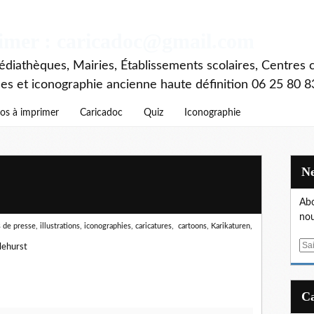
rimer : caricadoc@gmail.com
diathèques, Mairies, Établissements scolaires, Centres c
ces et iconographie ancienne haute définition 06 25 80 8
os à imprimer
Caricadoc
Quiz
Iconographie
Abo
nou
de presse, illustrations, iconographies, caricatures, cartoons, Karikaturen,
E
lehurst
m
a
i
l