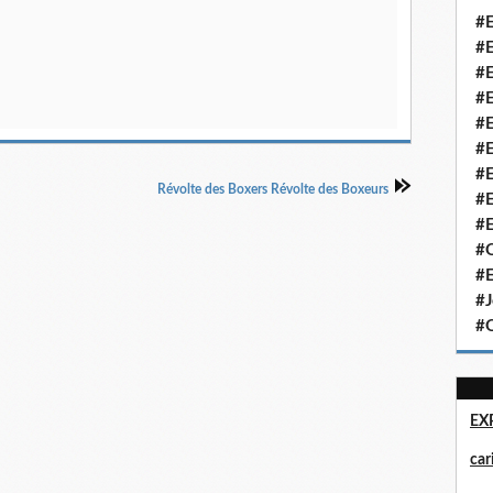
#E
#E
#E
#E
#E
#E
#E
Révolte des Boxers Révolte des Boxeurs
#E
#E
#Q
#E
#J
#Q
EX
ca