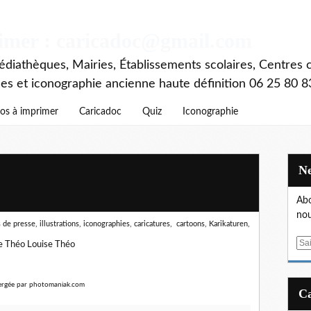
rimer : caricadoc@gmail.com
diathèques, Mairies, Établissements scolaires, Centres c
ces et iconographie ancienne haute définition 06 25 80 8
os à imprimer
Caricadoc
Quiz
Iconographie
Abo
nou
de presse, illustrations, iconographies, caricatures, cartoons, Karikaturen,
E
 Théo Louise Théo
m
a
i
l