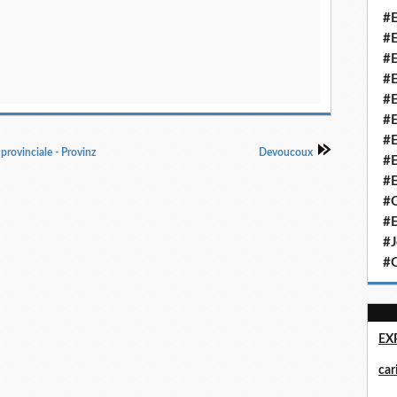
#E
#E
#E
#E
#E
#E
#E
provinciale - Provinz
Devoucoux
#E
#E
#Q
#E
#J
#Q
EX
ca