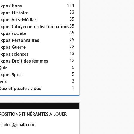
114
xpositions
83
xpos Histoire
35
xpos Arts-Médias
35
xpos Citoyenneté-discriminations
35
xpos société
25
xpos Personnalités
22
xpos Guerre
13
xpos sciences
12
xpos Droit des femmes
6
uiz
5
xpos Sport
3
eux
1
uiz et puzzle : vidéo
POSITIONS ITINÉRANTES A LOUER
ricadoc@gmail.com