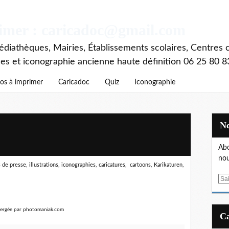
rimer : caricadoc@gmail.com
diathèques, Mairies, Établissements scolaires, Centres c
ces et iconographie ancienne haute définition 06 25 80 8
os à imprimer
Caricadoc
Quiz
Iconographie
Abo
nou
de presse, illustrations, iconographies, caricatures, cartoons, Karikaturen,
E
m
a
i
l