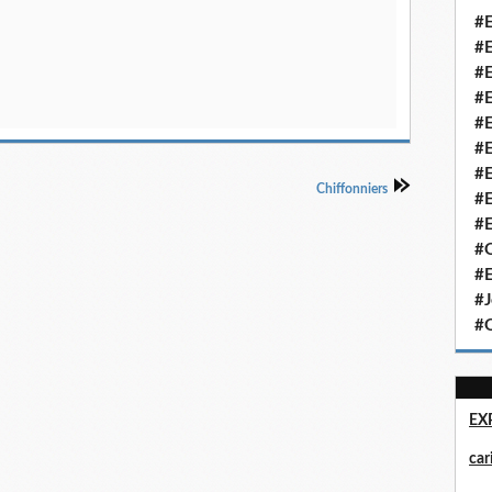
#E
#E
#E
#E
#E
#E
#E
Chiffonniers
#E
#E
#Q
#E
#J
#Q
EX
ca