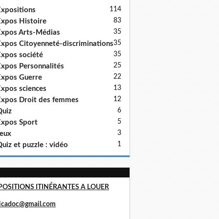
114
xpositions
83
xpos Histoire
35
xpos Arts-Médias
35
xpos Citoyenneté-discriminations
35
xpos société
25
xpos Personnalités
22
xpos Guerre
13
xpos sciences
12
xpos Droit des femmes
6
uiz
5
xpos Sport
3
eux
1
uiz et puzzle : vidéo
POSITIONS ITINÉRANTES A LOUER
ricadoc@gmail.com