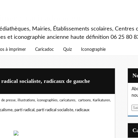
rimer : caricadoc@gmail.com
diathèques, Mairies, Établissements scolaires, Centres c
ces et iconographie ancienne haute définition 06 25 80 8
os à imprimer
Caricadoc
Quiz
Iconographie
 radical socialiste, radicaux de gauche
Abo
nou
de presse, illustrations, iconographies, caricatures, cartoons, Karikaturen,
E
calisme, parti radical, parti radical socialiste, radicaux
m
a
i
l