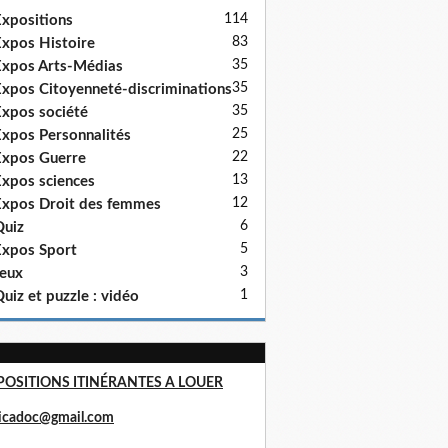
114
xpositions
83
xpos Histoire
35
xpos Arts-Médias
35
xpos Citoyenneté-discriminations
35
xpos société
25
xpos Personnalités
22
xpos Guerre
13
xpos sciences
12
xpos Droit des femmes
6
uiz
5
xpos Sport
3
eux
1
uiz et puzzle : vidéo
POSITIONS ITINÉRANTES A LOUER
ricadoc@gmail.com