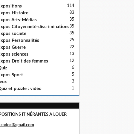
114
xpositions
83
xpos Histoire
35
xpos Arts-Médias
35
xpos Citoyenneté-discriminations
35
xpos société
25
xpos Personnalités
22
xpos Guerre
13
xpos sciences
12
xpos Droit des femmes
6
uiz
5
xpos Sport
3
eux
1
uiz et puzzle : vidéo
POSITIONS ITINÉRANTES A LOUER
ricadoc@gmail.com