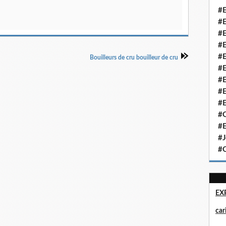
#E
#E
#E
#E
#E
Bouilleurs de cru bouilleur de cru
#E
#E
#E
#E
#Q
#E
#J
#Q
EX
ca