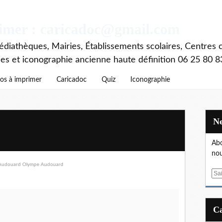
rimer : caricadoc@gmail.com
diathèques, Mairies, Établissements scolaires, Centres c
ces et iconographie ancienne haute définition 06 25 80 8
os à imprimer
Caricadoc
Quiz
Iconographie
Abo
nou
E
m
a
i
l