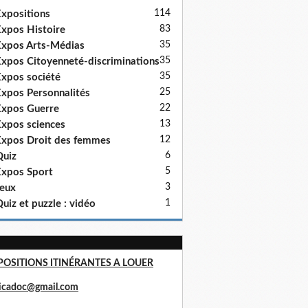
114
xpositions
83
xpos Histoire
35
xpos Arts-Médias
35
xpos Citoyenneté-discriminations
35
xpos société
25
xpos Personnalités
22
xpos Guerre
13
xpos sciences
12
xpos Droit des femmes
6
uiz
5
xpos Sport
3
eux
1
uiz et puzzle : vidéo
POSITIONS ITINÉRANTES A LOUER
ricadoc@gmail.com