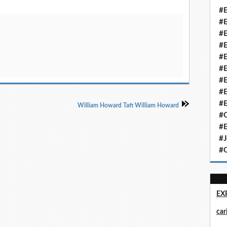
#E
#E
#E
#E
#E
#E
#E
#E
#E
William Howard Taft William Howard
#Q
#E
#J
#Q
EX
ca