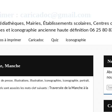
rimer : caricadoc@gmail.com
diathèques, Mairies, Établissements scolaires, Centres c
ces et iconographie ancienne haute définition 06 25 80 8
os à imprimer
Caricadoc
Quiz
Iconographie
ge, Manche
Abo
nou
e presse, illustrations, illustration, iconographies, iconographie, portrait,
E
:
Traversée de la Manche à la
ls sont associés les mots-clef suivants
m
a
i
l