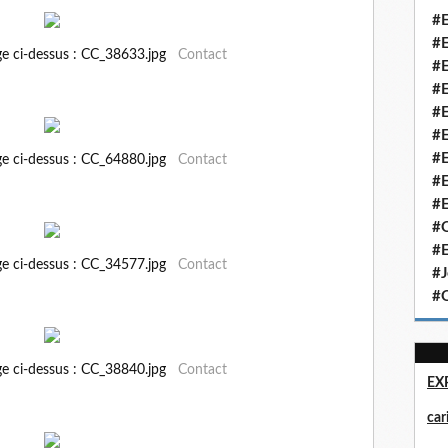
#E
#E
ge ci-dessus : CC_38633.jpg
Contact
#E
#E
#E
#E
#E
ge ci-dessus : CC_64880.jpg
Contact
#E
#E
#Q
#E
ge ci-dessus : CC_34577.jpg
Contact
#J
#Q
ge ci-dessus : CC_38840.jpg
Contact
EX
ca