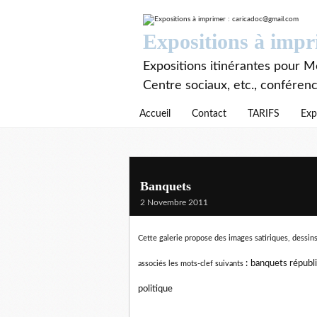
Expositions à imp
Expositions itinérantes pour Mé
Centre sociaux, etc., conféren
Accueil
Contact
TARIFS
Exp
Banquets
2 Novembre 2011
Cette galerie propose des images satiriques, dessins 
:
banquets républi
associés les mots-clef suivants
politique