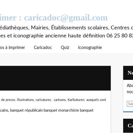
rimer : caricadoc@gmail.com
diathèques, Mairies, Établissements scolaires, Centres c
ces et iconographie ancienne haute définition 06 25 80 8
os à imprimer
Caricadoc
Quiz
Iconographie
Abo
nou
de presse, illustrations, caricatures, cartoons, Karikaturen,
auxquels sont
E
m
cains, banquet républicain banquet monarchiste banquet
a
i
l