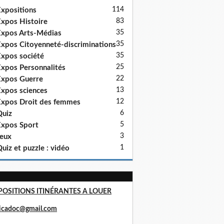
114
xpositions
83
xpos Histoire
35
xpos Arts-Médias
35
xpos Citoyenneté-discriminations
35
xpos société
25
xpos Personnalités
22
xpos Guerre
13
xpos sciences
12
xpos Droit des femmes
6
uiz
5
xpos Sport
3
eux
1
uiz et puzzle : vidéo
POSITIONS ITINÉRANTES A LOUER
ricadoc@gmail.com