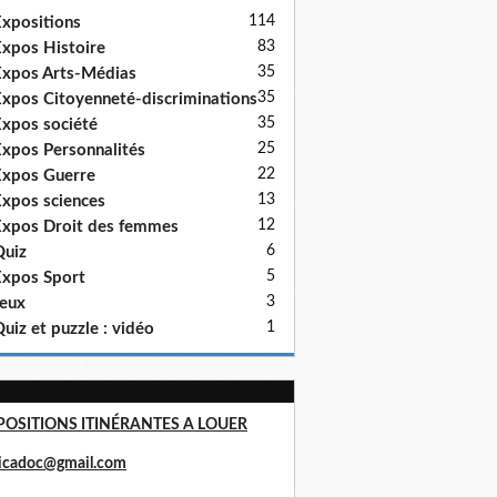
114
xpositions
83
xpos Histoire
35
xpos Arts-Médias
35
xpos Citoyenneté-discriminations
35
xpos société
25
xpos Personnalités
22
xpos Guerre
13
xpos sciences
12
xpos Droit des femmes
6
uiz
5
xpos Sport
3
eux
1
uiz et puzzle : vidéo
POSITIONS ITINÉRANTES A LOUER
ricadoc@gmail.com