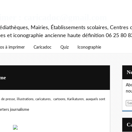
rimer : caricadoc@gmail.com
diathèques, Mairies, Établissements scolaires, Centres c
ces et iconographie ancienne haute définition 06 25 80 8
os à imprimer
Caricadoc
Quiz
Iconographie
sme
Abo
nou
de presse, illustrations, caricatures, cartoons, Karikaturen,
auxquels sont
E
m
orters journalisme
a
i
l