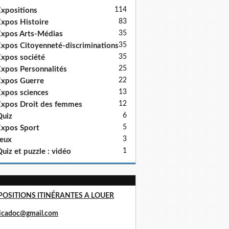
114
xpositions
83
xpos Histoire
35
xpos Arts-Médias
35
xpos Citoyenneté-discriminations
35
xpos société
25
xpos Personnalités
22
xpos Guerre
13
xpos sciences
12
xpos Droit des femmes
6
uiz
5
xpos Sport
3
eux
1
uiz et puzzle : vidéo
POSITIONS ITINÉRANTES A LOUER
ricadoc@gmail.com