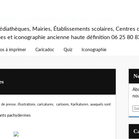
rimer : caricadoc@gmail.com
diathèques, Mairies, Établissements scolaires, Centres c
ces et iconographie ancienne haute définition 06 25 80 8
os à imprimer
Caricadoc
Quiz
Iconographie
es
Abo
nou
de presse, illustrations, caricatures, cartoons, Karikaturen,
auxquels sont
E
m
ants pachydermes
a
i
l