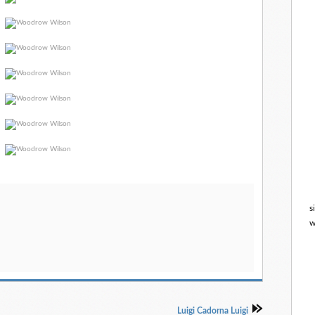
s
w
Luigi Cadorna Luigi