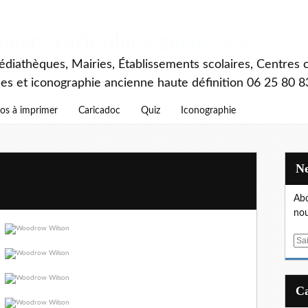
rimer : caricadoc@gmail.com
diathèques, Mairies, Établissements scolaires, Centres c
ces et iconographie ancienne haute définition 06 25 80 8
os à imprimer
Caricadoc
Quiz
Iconographie
Abo
nou
E
m
a
i
l