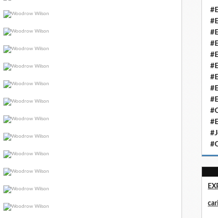
#E
#E
#E
#E
#E
#E
#E
#E
#E
#Q
#E
#J
#Q
EX
ca