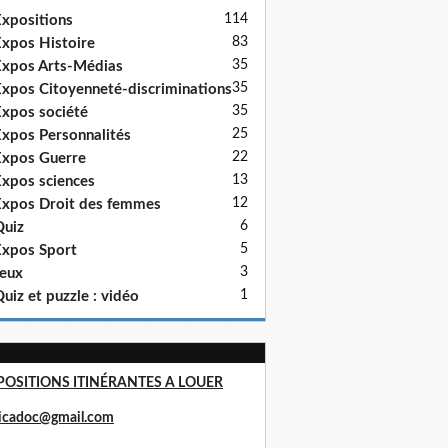
114
xpositions
83
xpos Histoire
35
xpos Arts-Médias
35
xpos Citoyenneté-discriminations
35
xpos société
25
xpos Personnalités
22
xpos Guerre
13
xpos sciences
12
xpos Droit des femmes
6
uiz
5
xpos Sport
3
eux
1
uiz et puzzle : vidéo
POSITIONS ITINÉRANTES A LOUER
ricadoc@gmail.com