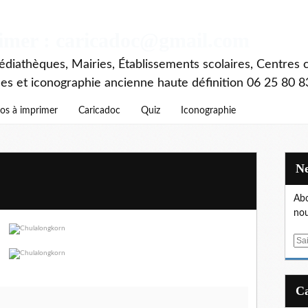
rimer : caricadoc@gmail.com
diathèques, Mairies, Établissements scolaires, Centres c
ces et iconographie ancienne haute définition 06 25 80 8
os à imprimer
Caricadoc
Quiz
Iconographie
Abo
nou
E
m
a
i
l