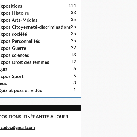
114
xpositions
83
xpos Histoire
35
xpos Arts-Médias
35
xpos Citoyenneté-discriminations
35
xpos société
25
xpos Personnalités
22
xpos Guerre
13
xpos sciences
12
xpos Droit des femmes
6
uiz
5
xpos Sport
3
eux
1
uiz et puzzle : vidéo
POSITIONS ITINÉRANTES A LOUER
ricadoc@gmail.com