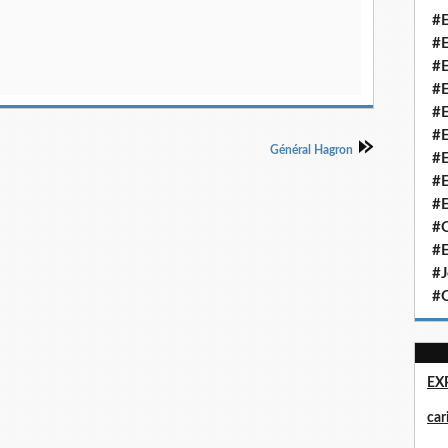
#E
#E
#E
#E
#E
#E
Général Hagron
#E
#E
#E
#Q
#E
#J
#Q
EX
ca