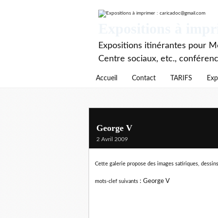
Expositions à imp
Expositions itinérantes pour Mé
Centre sociaux, etc., conféren
Accueil
Contact
TARIFS
Exp
George V
2 Avril 2009
Cette galerie propose des images satiriques, dessins
:
George V
mots-clef suivants