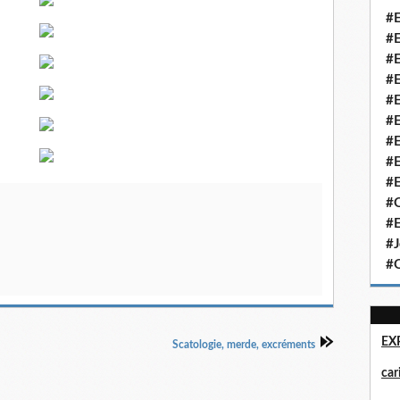
#E
#E
#E
#E
#E
#E
#E
#E
#E
#Q
#E
#J
#Q
EX
Scatologie, merde, excréments
ca