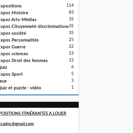
114
xpositions
83
xpos Histoire
35
xpos Arts-Médias
35
xpos Citoyenneté-discriminations
35
xpos société
25
xpos Personnalités
22
xpos Guerre
13
xpos sciences
12
xpos Droit des femmes
6
uiz
5
xpos Sport
3
eux
1
uiz et puzzle : vidéo
POSITIONS ITINÉRANTES A LOUER
ricadoc@gmail.com