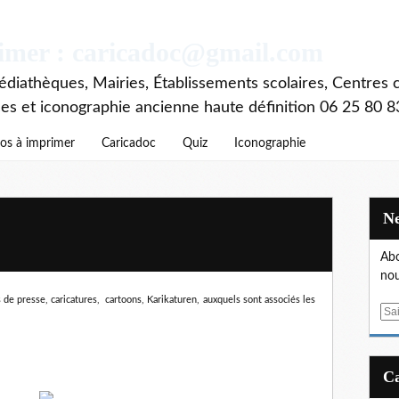
rimer : caricadoc@gmail.com
diathèques, Mairies, Établissements scolaires, Centres c
ces et iconographie ancienne haute définition 06 25 80 8
os à imprimer
Caricadoc
Quiz
Iconographie
Abo
nou
 de presse, caricatures, cartoons, Karikaturen,
auxquels sont associés les
E
m
a
i
l