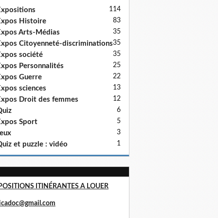
114
xpositions
83
xpos Histoire
35
xpos Arts-Médias
35
xpos Citoyenneté-discriminations
35
xpos société
25
xpos Personnalités
22
xpos Guerre
13
xpos sciences
12
xpos Droit des femmes
6
uiz
5
xpos Sport
3
eux
1
uiz et puzzle : vidéo
POSITIONS ITINÉRANTES A LOUER
ricadoc@gmail.com