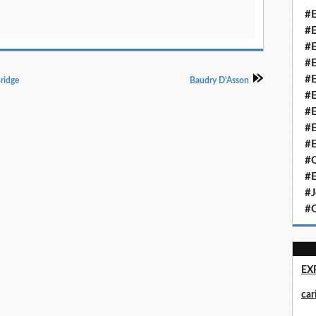
#E
#E
#E
#E
#E
Bridge
Baudry D'Asson
#E
#E
#E
#E
#Q
#E
#J
#Q
EX
ca