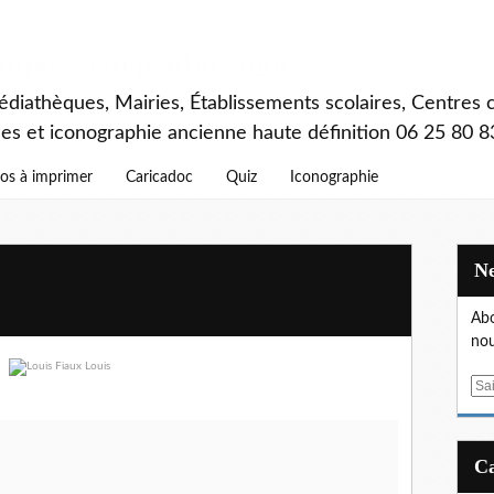
rimer : caricadoc@gmail.com
diathèques, Mairies, Établissements scolaires, Centres c
ces et iconographie ancienne haute définition 06 25 80 8
os à imprimer
Caricadoc
Quiz
Iconographie
Abo
nou
E
m
a
i
l