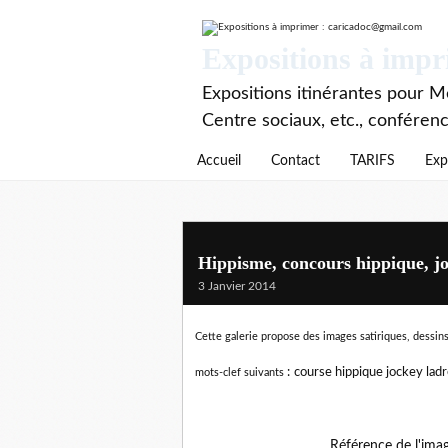
Expositions à imp
Expositions itinérantes pour Mé
Centre sociaux, etc., conféren
Accueil
Contact
TARIFS
Exp
Hippisme, concours hippique, jo
3 Janvier 2014
Cette galerie propose des images satiriques, dessins
:
course hippique jockey lad
mots-clef suivants
Référence de l'ima