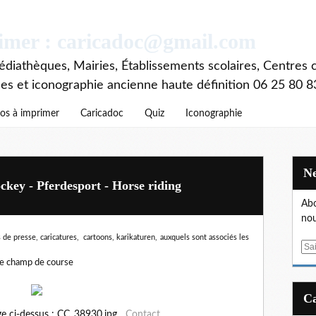
rimer : caricadoc@gmail.com
diathèques, Mairies, Établissements scolaires, Centres c
ces et iconographie ancienne haute définition 06 25 80 8
os à imprimer
Caricadoc
Quiz
Iconographie
ckey - Pferdesport - Horse riding
Abo
nou
 de presse, caricatures, cartoons, karikaturen,
auxquels sont associés les
E
m
re champ de course
a
i
l
ge ci-dessus : CC_38930.jpg
Contact