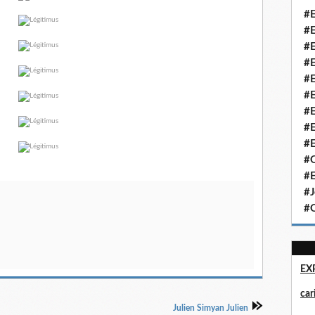
#E
#E
#E
#E
#E
#E
#E
#E
#E
#Q
#E
#J
#Q
EX
ca
Julien Simyan Julien