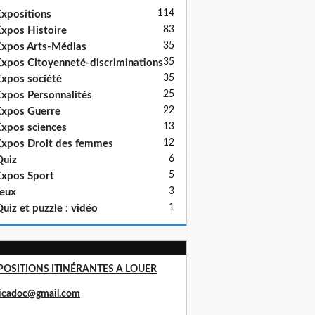
114
xpositions
83
xpos Histoire
35
xpos Arts-Médias
35
xpos Citoyenneté-discriminations
35
xpos société
25
xpos Personnalités
22
xpos Guerre
13
xpos sciences
12
xpos Droit des femmes
6
uiz
5
xpos Sport
3
eux
1
uiz et puzzle : vidéo
POSITIONS ITINÉRANTES A LOUER
ricadoc@gmail.com