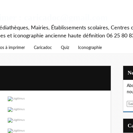
rimer : caricadoc@gmail.com
diathèques, Mairies, Établissements scolaires, Centres c
ces et iconographie ancienne haute définition 06 25 80 8
os à imprimer
Caricadoc
Quiz
Iconographie
Abo
nou
E
m
a
i
l