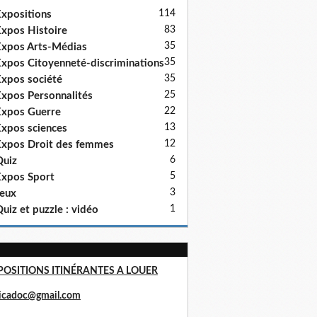
114
xpositions
83
xpos Histoire
35
xpos Arts-Médias
35
xpos Citoyenneté-discriminations
35
xpos société
25
xpos Personnalités
22
xpos Guerre
13
xpos sciences
12
xpos Droit des femmes
6
uiz
5
xpos Sport
3
eux
1
uiz et puzzle : vidéo
POSITIONS ITINÉRANTES A LOUER
ricadoc@gmail.com