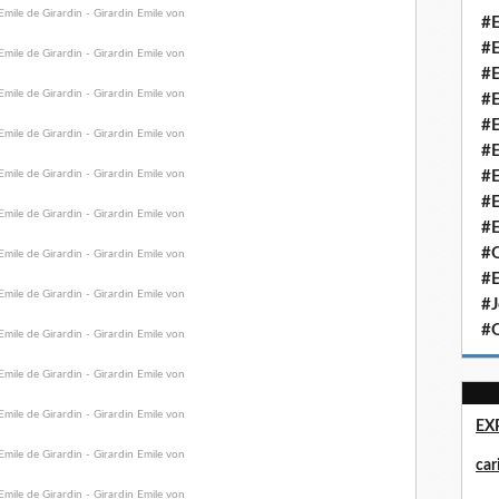
#E
#E
#E
#E
#E
#E
#E
#E
#E
#Q
#E
#J
#Q
EX
ca