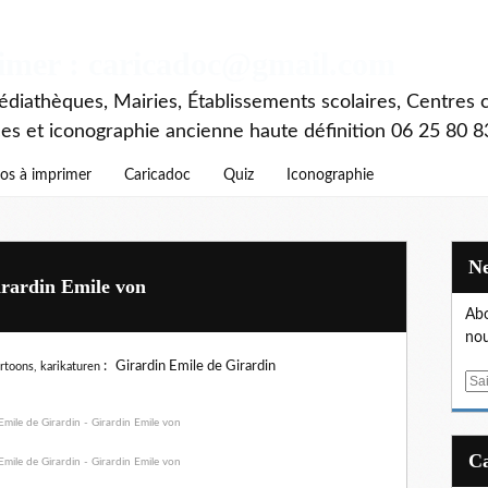
rimer : caricadoc@gmail.com
diathèques, Mairies, Établissements scolaires, Centres c
ces et iconographie ancienne haute définition 06 25 80 8
os à imprimer
Caricadoc
Quiz
Iconographie
irardin Emile von
Abo
nou
:
Girardin Emile de Girardin
artoons, karikaturen
E
m
a
i
l