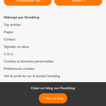
- Präsidenten der
Klavier >
Vereinigten Staaten -
American presidents -
Presidents of the United
Hébergé par Overblog
States
Top articles
Pages
Contact
Signaler un abus
C.G.U.
Cookies et données personnelles
Préférences cookies
Voir le profil de sur le portail Overblog
Créer un blog sur Overblog
Créer un blog