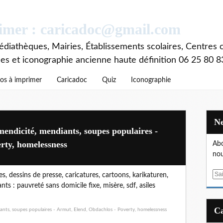
rimer : caricadoc@gmail.com
diathèques, Mairies, Établissements scolaires, Centres c
ces et iconographie ancienne haute définition 06 25 80 8
os à imprimer
Caricadoc
Quiz
Iconographie
mendicité, mendiants, soupes populaires -
rty, homelessness
Abo
nou
E
s, dessins de presse, caricatures, cartoons, karikaturen,
m
nts : pauvreté sans domicile fixe, misère, sdf, asiles
a
i
l