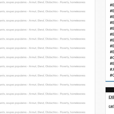
#E
#E
#E
#E
#E
#E
#E
#E
#E
#Q
#E
#J
#Q
EX
ca