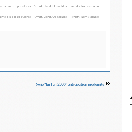
Série "En l'an 2000" anticipation modernité
s
w