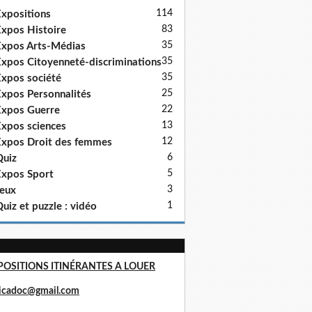
114
xpositions
83
xpos Histoire
35
xpos Arts-Médias
35
xpos Citoyenneté-discriminations
35
xpos société
25
xpos Personnalités
22
xpos Guerre
13
xpos sciences
12
xpos Droit des femmes
6
uiz
5
xpos Sport
3
eux
1
uiz et puzzle : vidéo
POSITIONS ITINÉRANTES A LOUER
ricadoc@gmail.com