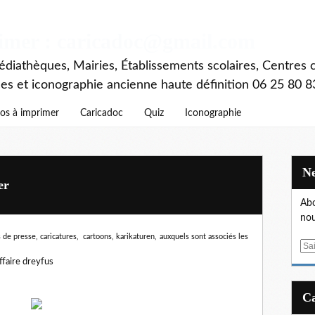
rimer : caricadoc@gmail.com
diathèques, Mairies, Établissements scolaires, Centres c
ces et iconographie ancienne haute définition 06 25 80 8
os à imprimer
Caricadoc
Quiz
Iconographie
er
Abo
nou
 de presse, caricatures, cartoons, karikaturen,
auxquels sont associés les
E
m
faire dreyfus
a
i
l