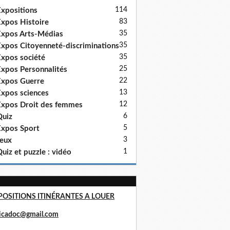
114
xpositions
83
xpos Histoire
35
xpos Arts-Médias
35
xpos Citoyenneté-discriminations
35
xpos société
25
xpos Personnalités
22
xpos Guerre
13
xpos sciences
12
xpos Droit des femmes
6
uiz
5
xpos Sport
3
eux
1
uiz et puzzle : vidéo
POSITIONS ITINÉRANTES A LOUER
ricadoc@gmail.com