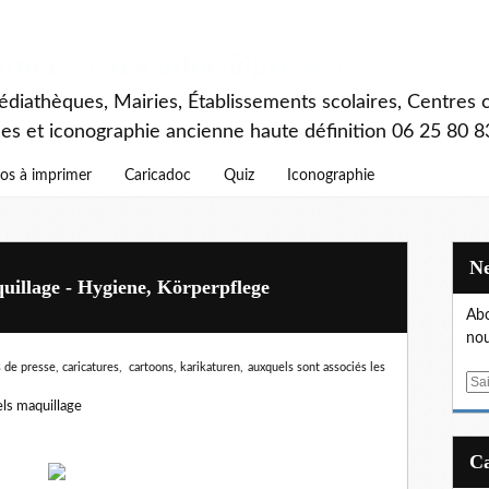
rimer : caricadoc@gmail.com
diathèques, Mairies, Établissements scolaires, Centres c
ces et iconographie ancienne haute définition 06 25 80 8
os à imprimer
Caricadoc
Quiz
Iconographie
uillage - Hygiene, Körperpflege
Abo
nou
 de presse, caricatures, cartoons, karikaturen,
auxquels sont associés les
E
m
els maquillage
a
i
l