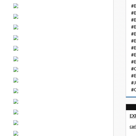
#E
#E
#E
#E
#E
#E
#E
#E
#E
#Q
#E
#J
#Q
EX
ca