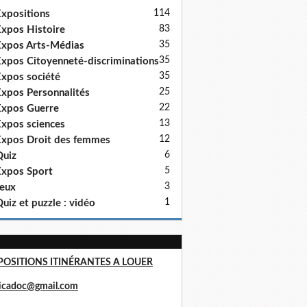
114
xpositions
83
xpos Histoire
35
xpos Arts-Médias
35
xpos Citoyenneté-discriminations
35
xpos société
25
xpos Personnalités
22
xpos Guerre
13
xpos sciences
12
xpos Droit des femmes
6
uiz
5
xpos Sport
3
eux
1
uiz et puzzle : vidéo
POSITIONS ITINÉRANTES A LOUER
ricadoc@gmail.com