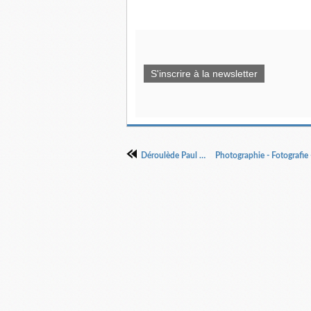
S'inscrire à la newsletter
Déroulède Paul Déroulède