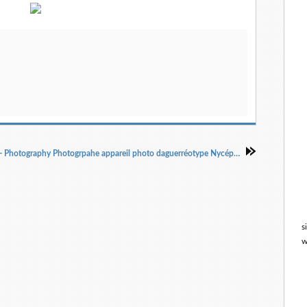
Photographie - Fotografie - Photography Photogrpahe appareil photo daguerréotype Nycéphore Niepce Louis Daguerre Fox Talbot
s
w