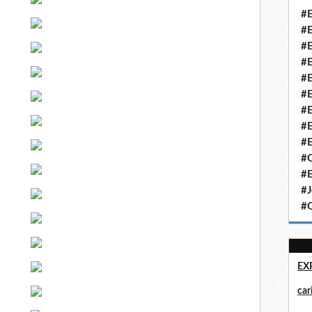
#E
#E
#E
#E
#E
#E
#E
#E
#E
#Q
#E
#J
#Q
EX
ca