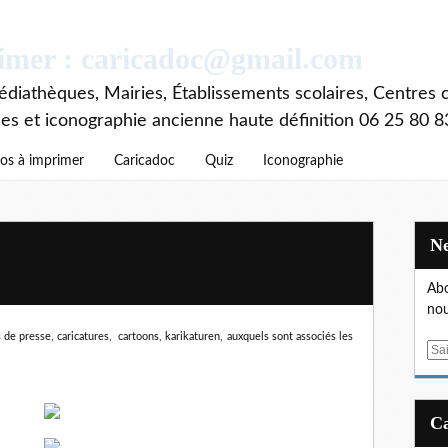
rimer : caricadoc@gmail.com
diathèques, Mairies, Établissements scolaires, Centres c
ces et iconographie ancienne haute définition 06 25 80 8
os à imprimer
Caricadoc
Quiz
Iconographie
Abo
nou
 de presse, caricatures, cartoons, karikaturen,
auxquels sont associés les
E
m
a
i
l