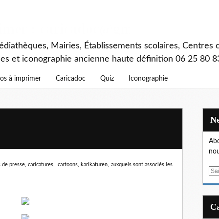
rimer : caricadoc@gmail.com
diathèques, Mairies, Établissements scolaires, Centres c
ces et iconographie ancienne haute définition 06 25 80 8
os à imprimer
Caricadoc
Quiz
Iconographie
Abo
nou
 de presse, caricatures, cartoons, karikaturen,
auxquels sont associés les
E
m
a
i
l