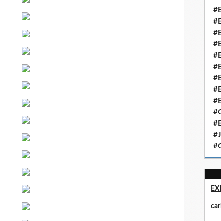
#E
#E
#E
#E
#E
#E
#E
#E
#E
#Q
#E
#J
#Q
EX
ca