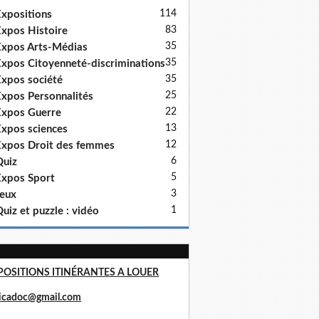
114
xpositions
83
xpos Histoire
35
xpos Arts-Médias
35
xpos Citoyenneté-discriminations
35
xpos société
25
xpos Personnalités
22
xpos Guerre
13
xpos sciences
12
xpos Droit des femmes
6
uiz
5
xpos Sport
3
eux
1
uiz et puzzle : vidéo
POSITIONS ITINÉRANTES A LOUER
ricadoc@gmail.com