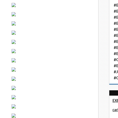
#E
#E
#E
#E
#E
#E
#E
#E
#E
#Q
#E
#J
#Q
EX
ca