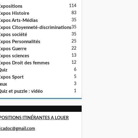
114
xpositions
83
xpos Histoire
35
xpos Arts-Médias
35
xpos Citoyenneté-discriminations
35
xpos société
25
xpos Personnalités
22
xpos Guerre
13
xpos sciences
12
xpos Droit des femmes
6
uiz
5
xpos Sport
3
eux
1
uiz et puzzle : vidéo
POSITIONS ITINÉRANTES A LOUER
ricadoc@gmail.com