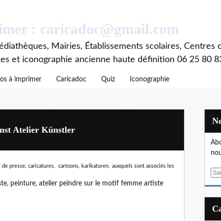
rimer : caricadoc@gmail.com
diathèques, Mairies, Établissements scolaires, Centres c
ces et iconographie ancienne haute définition 06 25 80 8
os à imprimer
Caricadoc
Quiz
Iconographie
unst Atelier Künstler
Abo
nou
 de presse, caricatures, cartoons, karikaturen,
auxquels sont associés les
E
m
iste, peinture, atelier peindre sur le motif femme artiste
a
i
l