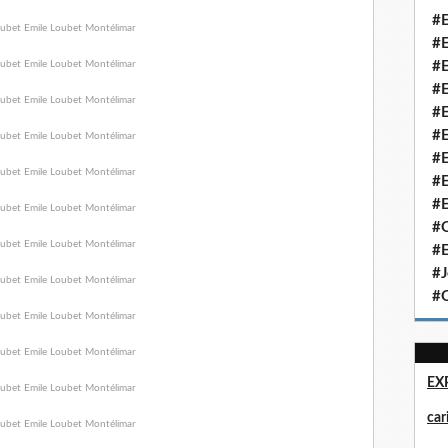
#E
#E
#E
#E
#E
#E
#E
#E
#E
#Q
#E
#J
#Q
EX
ca