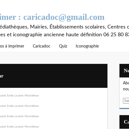
rimer : caricadoc@gmail.com
diathèques, Mairies, Établissements scolaires, Centres c
ces et iconographie ancienne haute définition 06 25 80 8
os à imprimer
Caricadoc
Quiz
Iconographie
ar
Abo
nou
E
m
a
i
l