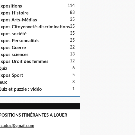
114
xpositions
83
xpos Histoire
35
xpos Arts-Médias
35
xpos Citoyenneté-discriminations
35
xpos société
25
xpos Personnalités
22
xpos Guerre
13
xpos sciences
12
xpos Droit des femmes
6
uiz
5
xpos Sport
3
eux
1
uiz et puzzle : vidéo
POSITIONS ITINÉRANTES A LOUER
ricadoc@gmail.com