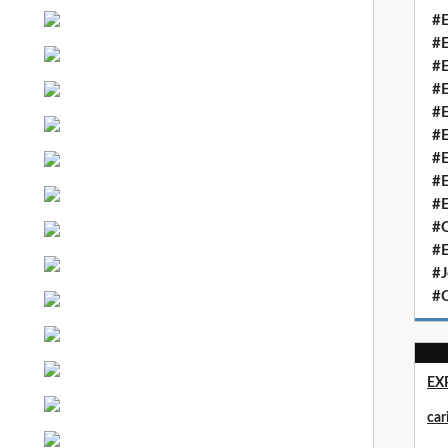
#E
#E
#E
#E
#E
#E
#E
#E
#E
#Q
#E
#J
#Q
EX
ca