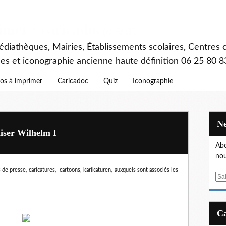
rimer : caricadoc@gmail.com
diathèques, Mairies, Établissements scolaires, Centres c
ces et iconographie ancienne haute définition 06 25 80 8
os à imprimer
Caricadoc
Quiz
Iconographie
aiser Wilhelm I
Abo
nou
 de presse, caricatures, cartoons, karikaturen,
auxquels sont associés les
E
m
a
i
l