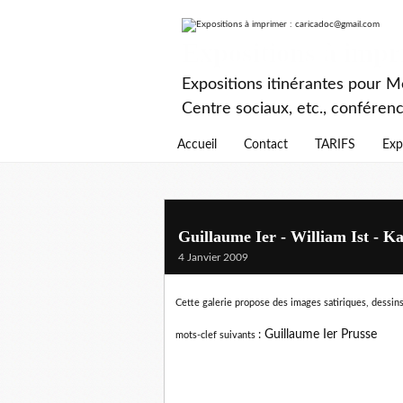
Expositions à imp
Expositions itinérantes pour Mé
Centre sociaux, etc., conféren
Accueil
Contact
TARIFS
Exp
Guillaume Ier - William Ist - K
4 Janvier 2009
Cette galerie propose des images satiriques, dessins
:
Guillaume Ier Prusse
mots-clef suivants