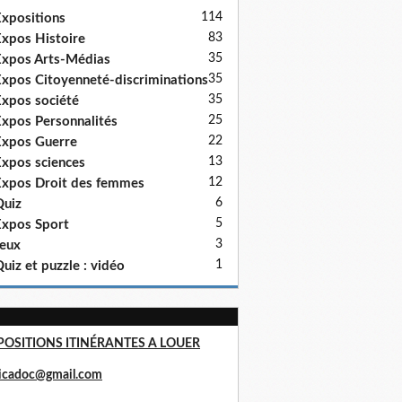
114
xpositions
83
xpos Histoire
35
xpos Arts-Médias
35
xpos Citoyenneté-discriminations
35
xpos société
25
xpos Personnalités
22
xpos Guerre
13
xpos sciences
12
xpos Droit des femmes
6
uiz
5
xpos Sport
3
eux
1
uiz et puzzle : vidéo
POSITIONS ITINÉRANTES A LOUER
ricadoc@gmail.com