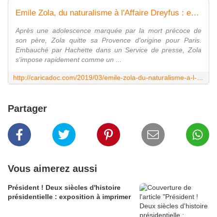
Emile Zola, du naturalisme à l'Affaire Dreyfus : exposition itinérante à louer (imprimer) - c a r i c a d o c
Après une adolescence marquée par la mort précoce de
son père, Zola quitte sa Provence d'origine pour Paris.
Embauché par Hachette dans un Service de presse, Zola
s'impose rapidement comme un ...
http://caricadoc.com/2019/03/emile-zola-du-naturalisme-a-l-affaire-dreyfus-exposition-itinerante-a-louer-imprimer.html
Partager
Vous aimerez aussi
Président ! Deux siècles d'histoire
présidentielle : exposition à imprimer