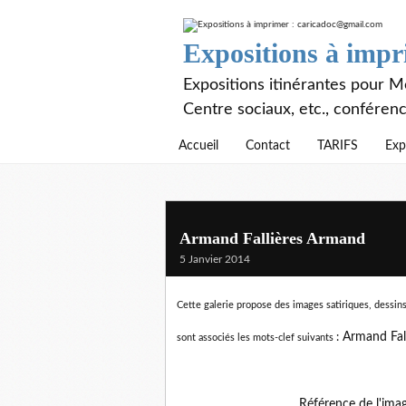
Expositions à imp
Expositions itinérantes pour Mé
Centre sociaux, etc., conféren
Accueil
Contact
TARIFS
Exp
Armand Fallières Armand
5 Janvier 2014
Cette galerie propose des images satiriques, dessins
:
Armand Fal
sont associés les mots-clef suivants
Référence de l'ima