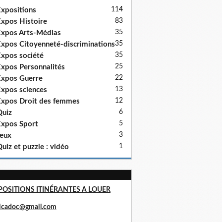
114
xpositions
83
xpos Histoire
35
xpos Arts-Médias
35
xpos Citoyenneté-discriminations
35
xpos société
25
xpos Personnalités
22
xpos Guerre
13
xpos sciences
12
xpos Droit des femmes
6
uiz
5
xpos Sport
3
eux
1
uiz et puzzle : vidéo
POSITIONS ITINÉRANTES A LOUER
ricadoc@gmail.com