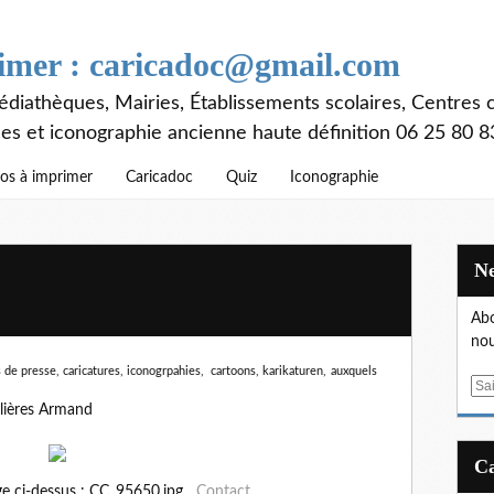
rimer : caricadoc@gmail.com
diathèques, Mairies, Établissements scolaires, Centres c
ces et iconographie ancienne haute définition 06 25 80 8
os à imprimer
Caricadoc
Quiz
Iconographie
Abo
nou
 de presse, caricatures, iconogrpahies, cartoons, karikaturen,
auxquels
E
m
lières Armand
a
i
l
ge ci-dessus : CC_95650.jpg
Contact