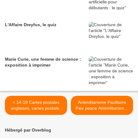
L'Affaire Dreyfus, le quiz
Marie Curie, une femme de science :
exposition à imprimer
< 14-18 Cartes postales
Antimilitarisme Pacifisme
anglaises, cartes postales
Paix peace Antimilitarismus
en langue anglaise WWI
- Anti - militarism Pazifismus
English postcards
Frieden conférence de la
paix >
Hébergé par Overblog