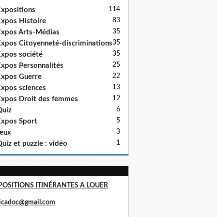
114
xpositions
83
xpos Histoire
35
xpos Arts-Médias
35
xpos Citoyenneté-discriminations
35
xpos société
25
xpos Personnalités
22
xpos Guerre
13
xpos sciences
12
xpos Droit des femmes
6
uiz
5
xpos Sport
3
eux
1
uiz et puzzle : vidéo
POSITIONS ITINÉRANTES A LOUER
ricadoc@gmail.com