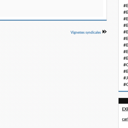
#E
#E
#E
#E
#E
Vignettes syndicales
#E
#E
#E
#E
#Q
#E
#J
#Q
EX
ca