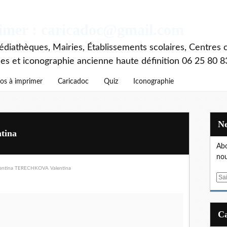
rimer : caricadoc@gmail.com
diathèques, Mairies, Établissements scolaires, Centres c
ces et iconographie ancienne haute définition 06 25 80 8
os à imprimer
Caricadoc
Quiz
Iconographie
tina
Abo
nou
E
m
a
i
l