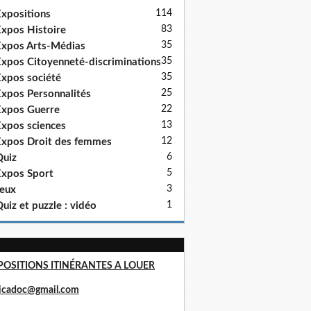
114
xpositions
83
xpos Histoire
35
xpos Arts-Médias
35
xpos Citoyenneté-discriminations
35
xpos société
25
xpos Personnalités
22
xpos Guerre
13
xpos sciences
12
xpos Droit des femmes
6
uiz
5
xpos Sport
3
eux
1
uiz et puzzle : vidéo
POSITIONS ITINÉRANTES A LOUER
ricadoc@gmail.com