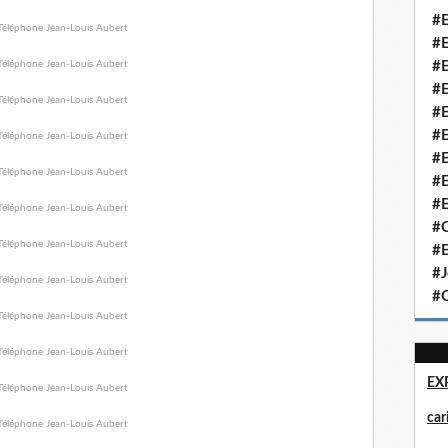
#E
#E
#E
#E
#E
#E
#E
#E
#E
#Q
#E
#J
#Q
EX
ca