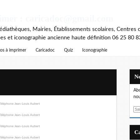
rimer : caricadoc@gmail.com
diathèques, Mairies, Établissements scolaires, Centres c
ces et iconographie ancienne haute définition 06 25 80 8
os à imprimer
Caricadoc
Quiz
Iconographie
Abo
nou
E
m
a
i
l