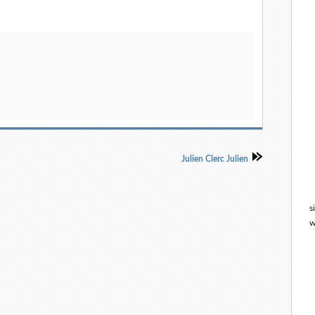
Julien Clerc Julien
s
w