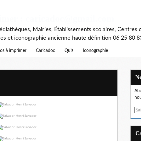
rimer : caricadoc@gmail.com
diathèques, Mairies, Établissements scolaires, Centres c
ces et iconographie ancienne haute définition 06 25 80 8
os à imprimer
Caricadoc
Quiz
Iconographie
Abo
nou
E
m
a
i
l