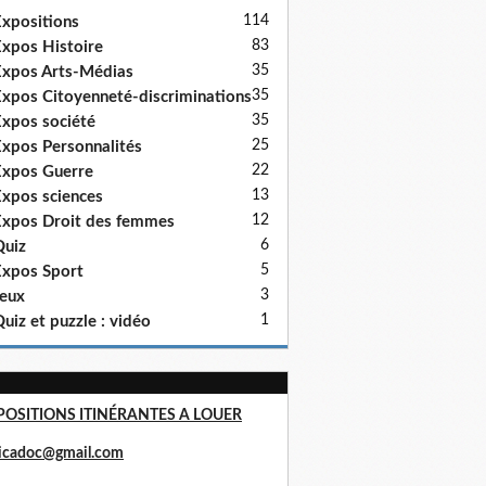
114
xpositions
83
xpos Histoire
35
xpos Arts-Médias
35
xpos Citoyenneté-discriminations
35
xpos société
25
xpos Personnalités
22
xpos Guerre
13
xpos sciences
12
xpos Droit des femmes
6
uiz
5
xpos Sport
3
eux
1
uiz et puzzle : vidéo
POSITIONS ITINÉRANTES A LOUER
ricadoc@gmail.com