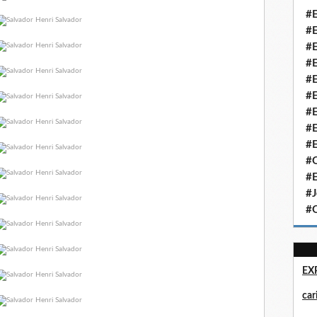
#E
#E
#E
#E
#E
#E
#E
#E
#E
#Q
#E
#J
#Q
EX
ca