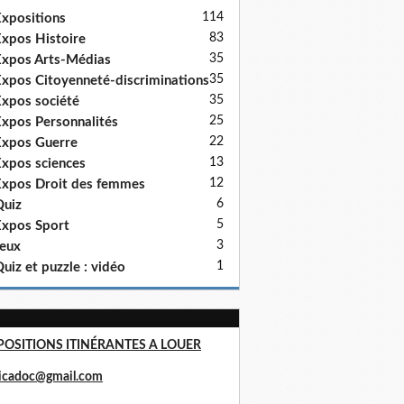
114
xpositions
83
xpos Histoire
35
xpos Arts-Médias
35
xpos Citoyenneté-discriminations
35
xpos société
25
xpos Personnalités
22
xpos Guerre
13
xpos sciences
12
xpos Droit des femmes
6
uiz
5
xpos Sport
3
eux
1
uiz et puzzle : vidéo
POSITIONS ITINÉRANTES A LOUER
ricadoc@gmail.com