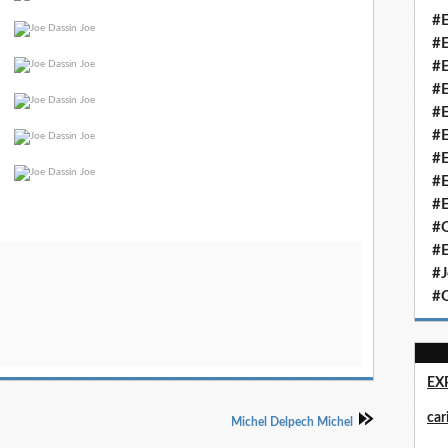
#E
#E
#E
#E
#E
#E
#E
#E
#E
#Q
#E
#J
#Q
EX
ca
Michel Delpech Michel