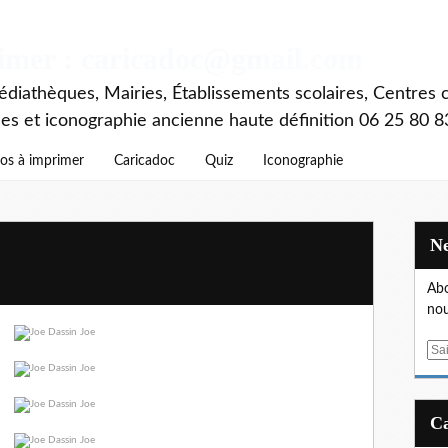
rimer : caricadoc@gmail.com
diathèques, Mairies, Établissements scolaires, Centres c
ces et iconographie ancienne haute définition 06 25 80 8
os à imprimer
Caricadoc
Quiz
Iconographie
Abo
nou
E
m
a
i
l