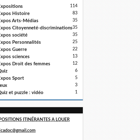
114
xpositions
83
xpos Histoire
35
xpos Arts-Médias
35
xpos Citoyenneté-discriminations
35
xpos société
25
xpos Personnalités
22
xpos Guerre
13
xpos sciences
12
xpos Droit des femmes
6
uiz
5
xpos Sport
3
eux
1
uiz et puzzle : vidéo
POSITIONS ITINÉRANTES A LOUER
ricadoc@gmail.com