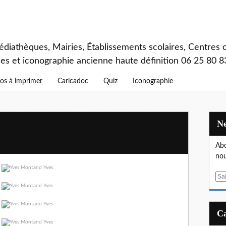
rimer : caricadoc@gmail.com
diathèques, Mairies, Établissements scolaires, Centres c
ces et iconographie ancienne haute définition 06 25 80 8
os à imprimer
Caricadoc
Quiz
Iconographie
Abo
nou
E
m
a
i
l