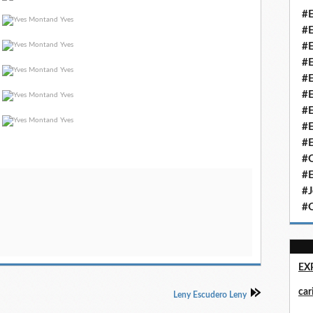
#E
#E
#E
#E
#E
#E
#E
#E
#E
#Q
#E
#J
#Q
EX
ca
Leny Escudero Leny