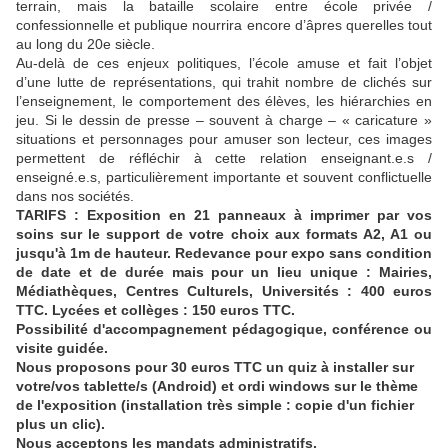
terrain, mais la bataille scolaire entre école privée /
confessionnelle et publique nourrira encore d’âpres querelles tout
au long du 20e siècle.
Au-delà de ces enjeux politiques, l’école amuse et fait l’objet
d’une lutte de représentations, qui trahit nombre de clichés sur
l’enseignement, le comportement des élèves, les hiérarchies en
jeu. Si le dessin de presse – souvent à charge – « caricature »
situations et personnages pour amuser son lecteur, ces images
permettent de réfléchir à cette relation enseignant.e.s /
enseigné.e.s, particulièrement importante et souvent conflictuelle
dans nos sociétés.
TARIFS : Exposition en 21 panneaux à imprimer par vos
soins sur le support de votre choix aux formats A2, A1 ou
jusqu'à 1m de hauteur. Redevance pour expo sans condition
de date et de durée mais pour un lieu unique : Mairies,
Médiathèques, Centres Culturels, Universités : 400 euros
TTC. Lycées et collèges : 150 euros TTC.
Possibilité d'accompagnement pédagogique, conférence ou
visite guidée.
Nous proposons pour 30 euros TTC un quiz à installer sur
votre/vos tablette/s (Android) et ordi windows sur le thème
de l'exposition (installation très simple : copie d'un fichier
plus un clic).
Nous acceptons les mandats administratifs.