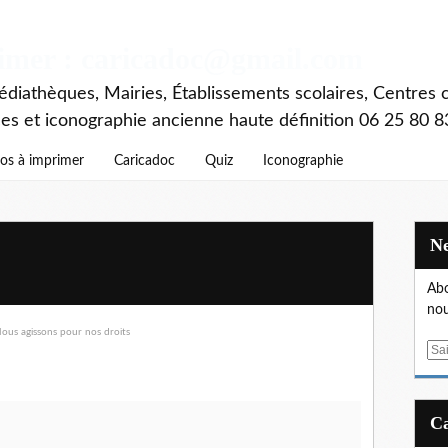
rimer : caricadoc@gmail.com
diathèques, Mairies, Établissements scolaires, Centres c
ces et iconographie ancienne haute définition 06 25 80 8
os à imprimer
Caricadoc
Quiz
Iconographie
Abo
nou
E
m
a
i
l