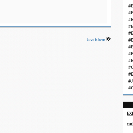
#E
#E
#E
#E
#E
Love is love
#E
#E
#E
#E
#Q
#E
#J
#Q
EX
ca