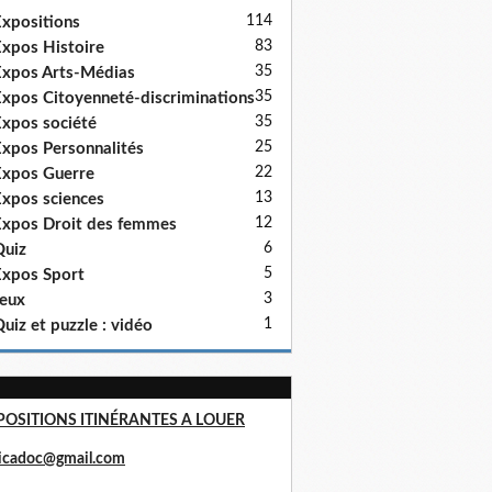
114
xpositions
83
xpos Histoire
35
xpos Arts-Médias
35
xpos Citoyenneté-discriminations
35
xpos société
25
xpos Personnalités
22
xpos Guerre
13
xpos sciences
12
xpos Droit des femmes
6
uiz
5
xpos Sport
3
eux
1
uiz et puzzle : vidéo
POSITIONS ITINÉRANTES A LOUER
ricadoc@gmail.com