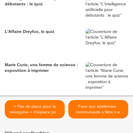
débutants : le quiz
L'Affaire Dreyfus, le quiz
Marie Curie, une femme de science :
exposition à imprimer
< Pas de place pour la
Face aux épidémies :
misogynie + d'espace pour
communauté.s fière.s et
les minorités
solidaire.s >