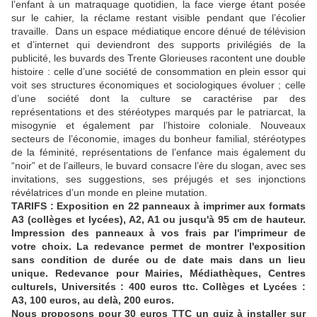
l’enfant à un matraquage quotidien, la face vierge étant posée
sur le cahier, la réclame restant visible pendant que l’écolier
travaille. Dans un espace médiatique encore dénué de télévision
et d’internet qui deviendront des supports privilégiés de la
publicité, les buvards des Trente Glorieuses racontent une double
histoire : celle d’une société de consommation en plein essor qui
voit ses structures économiques et sociologiques évoluer ; celle
d’une société dont la culture se caractérise par des
représentations et des stéréotypes marqués par le patriarcat, la
misogynie et également par l’histoire coloniale. Nouveaux
secteurs de l’économie, images du bonheur familial, stéréotypes
de la féminité, représentations de l’enfance mais également du
“noir” et de l’ailleurs, le buvard consacre l’ère du slogan, avec ses
invitations, ses suggestions, ses préjugés et ses injonctions
révélatrices d’un monde en pleine mutation.
TARIFS : Exposition en 22 panneaux à imprimer aux formats
A3 (collèges et lycées), A2, A1 ou jusqu'à 95 cm de hauteur.
Impression des panneaux à vos frais par l'imprimeur de
votre choix. La redevance permet de montrer l'exposition
sans condition de durée ou de date mais dans un lieu
unique. Redevance pour Mairies, Médiathèques, Centres
culturels, Universités : 400 euros ttc. Collèges et Lycées :
A3, 100 euros, au delà, 200 euros.
Nous proposons pour 30 euros TTC un quiz à installer sur