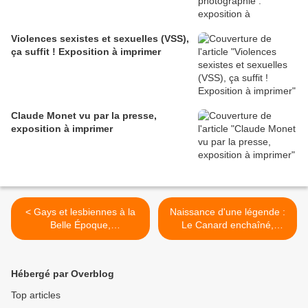
Violences sexistes et sexuelles (VSS),
ça suffit ! Exposition à imprimer
Claude Monet vu par la presse,
exposition à imprimer
< Gays et lesbiennes à la
Naissance d'une légende :
Belle Époque,
Le Canard enchaîné,
déconstruction d'un
exposition itinérante à
stéréotype : exposition à
imprimer >
louer (gratuite pour collèges
Hébergé par Overblog
et lycées)
Top articles